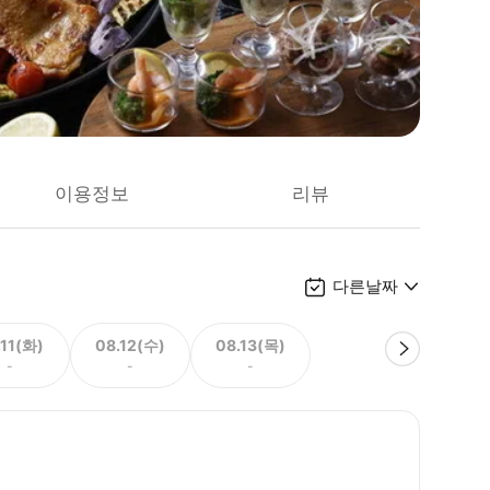
이용정보
리뷰
다른날짜
.11(화)
08.12(수)
08.13(목)
-
-
-