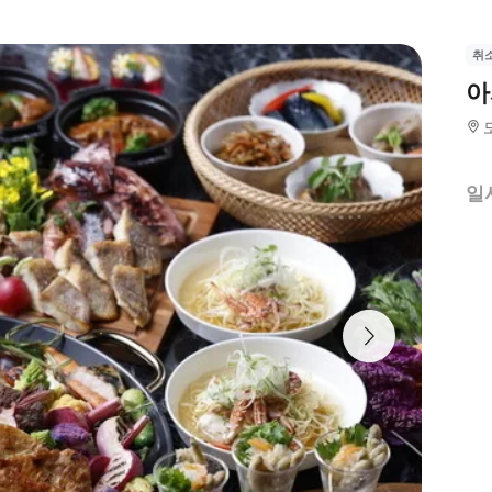
취
아
일