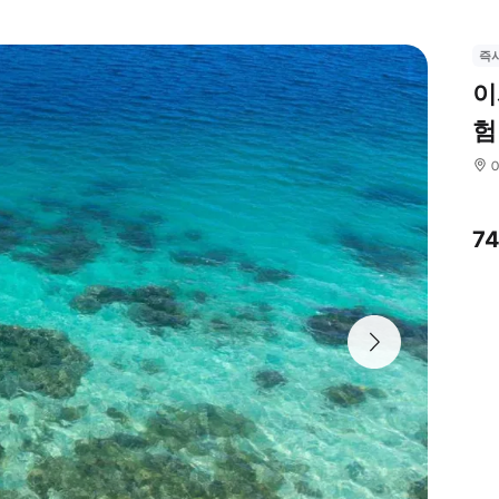
즉
이
험
7