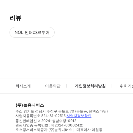
리뷰
NOL 인터파크투어
NOL
에서 작성된 리뷰 입니다.
별점 높은순
별점 높은순
회사소개
이용약관
개인정보처리방침
위치기
(주)놀유니버스
주소
경기도 성남시 수정구 금토로 70 (금토동, 텐엑스타워)
사업자등록번호
824-81-02515
사업자정보확인
통신판매업신고
2024-성남수정-0912
관광사업증 등록번호 : 제2024-000024호
호스팅서비스제공자 (주)놀유니버스｜ 대표이사 이철웅