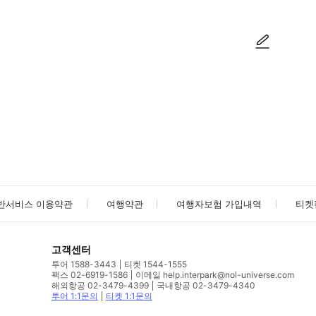
사진/동영상
사진/동영상
반서비스 이용약관
여행약관
여행자보험 가입내역
티켓
고객센터
투어 1588-3443
티켓 1544-1555
팩스 02-6919-1586
이메일 help.interpark@nol-universe.com
해외항공 02-3479-4399
국내항공 02-3479-4340
투어 1:1문의
티켓 1:1문의