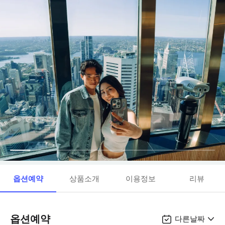
옵션예약
상품소개
이용정보
리뷰
옵션예약
다른날짜