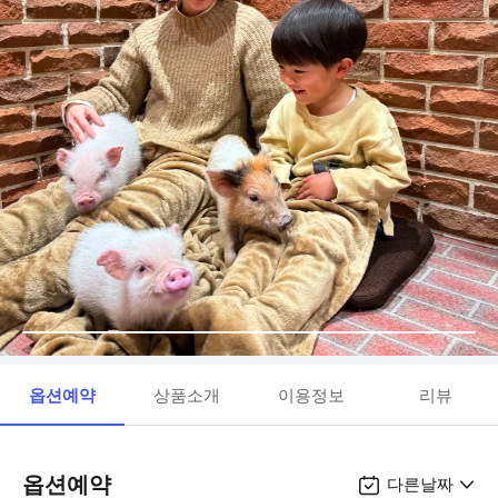
옵션예약
상품소개
이용정보
리뷰
옵션예약
다른날짜