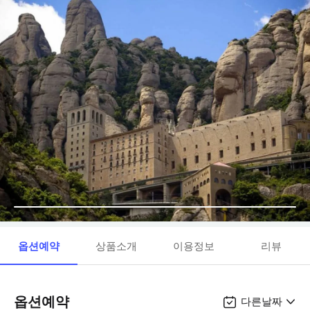
옵션예약
상품소개
이용정보
리뷰
옵션예약
다른날짜