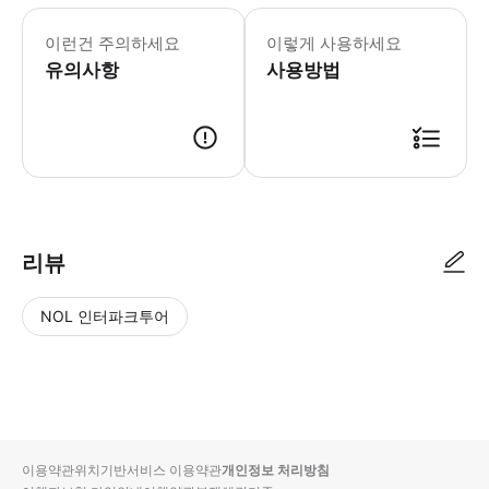
▶몬세라트 - 이용요건 * 만 0-3세는
이런건 주의하세요
이렇게 사용하세요
유의사항
사용방법
리뷰
NOL 인터파크투어
NOL
별
사
에서
점
진/
작성
높
동
된
은
영
리뷰
순
상
이용약관
위치기반서비스 이용약관
개인정보 처리방침
입니