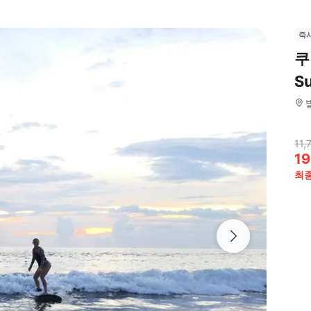
즉
쿠
Su
11,
19
최