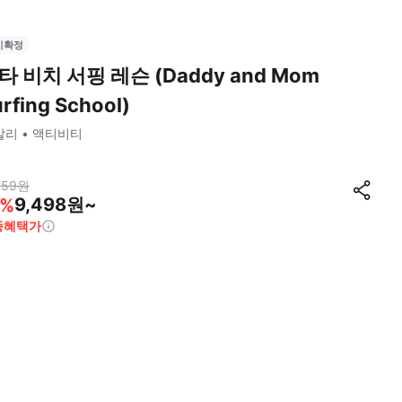
시확정
타 비치 서핑 레슨 (Daddy and Mom
rfing School)
발리
액티비티
759
원
9,498원~
%
종혜택가