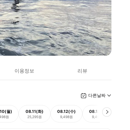
이용정보
리뷰
다른날짜
.10(월)
08.11(화)
08.12(수)
08.13(목)
08.
,498원
25,295원
9,498원
9,498원
9,