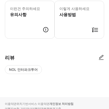
▶ 꼭 알아두세요 선택한 날짜에 예약된
이런건 주의하세요
이렇게 사용하세요
유의사항
사용방법
▶ 사용방법 * 두 체험 모두에 대해 하나의 바우처가 제공됩니다. * 당일 또는 
리뷰
NOL 인터파크투어
NOL
별
사
에서
점
진/
작성
높
동
된
은
영
리뷰
순
상
이용약관
위치기반서비스 이용약관
개인정보 처리방침
입니
여행자보험 가입안내
여행약관
분쟁해결기준