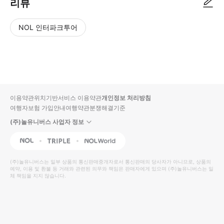
리뷰
NOL 인터파크투어
NOL
별
사
에서
점
진/
작성
높
동
된
은
영
리뷰
순
상
이용약관
위치기반서비스 이용약관
개인정보 처리방침
입니
여행자보험 가입안내
여행약관
분쟁해결기준
다.
(주)놀유니버스 사업자 정보
별
사
NOL
Triple
Interpark Global
점
진/
높
동
(주)놀유니버스
는 일부 상품의 통신판매중개자로서 통신판매의 당사자가 아니므로, 상품의
예약, 이용 및 환불 등 거래와 관련된 의무와 책임은 판매자에게 있으며
은
영
(주)놀유니버스
는 일
체 책임을 지지 않습니다.
순
상