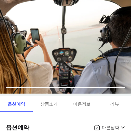
옵션예약
상품소개
이용정보
리뷰
옵션예약
다른날짜