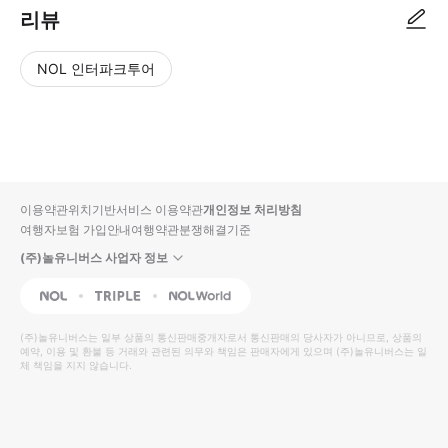
리뷰
NOL 인터파크투어
NOL
별
사
에서
점
진/
작성
높
동
된
은
영
리뷰
순
상
이용약관
위치기반서비스 이용약관
개인정보 처리방침
입니
여행자보험 가입안내
여행약관
분쟁해결기준
다.
(주)놀유니버스 사업자 정보
별
사
NOL
Triple
Interpark Global
점
진/
높
동
(주)놀유니버스
는 일부 상품의 통신판매중개자로서 통신판매의 당사자가 아니므로, 상품의
예약, 이용 및 환불 등 거래와 관련된 의무와 책임은 판매자에게 있으며
은
영
(주)놀유니버스
는 일
체 책임을 지지 않습니다.
순
상