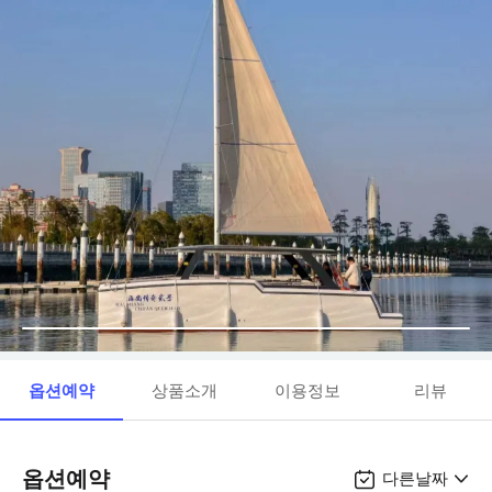
옵션예약
상품소개
이용정보
리뷰
옵션예약
다른날짜