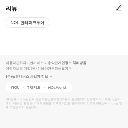
리뷰
NOL 인터파크투어
NOL
별
사
에서
점
진/
작성
높
동
된
은
영
리뷰
순
상
이용약관
위치기반서비스 이용약관
개인정보 처리방침
입니
여행자보험 가입안내
여행약관
분쟁해결기준
다.
(주)놀유니버스 사업자 정보
별
사
NOL
Triple
Interpark Global
점
진/
높
동
(주)놀유니버스
는 일부 상품의 통신판매중개자로서 통신판매의 당사자가 아니므로, 상품의
예약, 이용 및 환불 등 거래와 관련된 의무와 책임은 판매자에게 있으며
은
영
(주)놀유니버스
는 일
체 책임을 지지 않습니다.
순
상