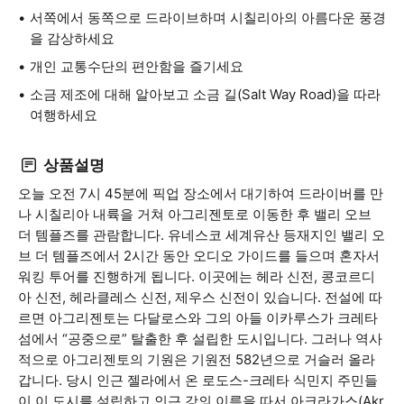
서쪽에서 동쪽으로 드라이브하며 시칠리아의 아름다운 풍경
을 감상하세요
개인 교통수단의 편안함을 즐기세요
소금 제조에 대해 알아보고 소금 길(Salt Way Road)을 따라
여행하세요
상품설명
오늘 오전 7시 45분에 픽업 장소에서 대기하여 드라이버를 만
나 시칠리아 내륙을 거쳐 아그리젠토로 이동한 후 밸리 오브
더 템플즈를 관람합니다. 유네스코 세계유산 등재지인 밸리 오
브 더 템플즈에서 2시간 동안 오디오 가이드를 들으며 혼자서
워킹 투어를 진행하게 됩니다. 이곳에는 헤라 신전, 콩코르디
아 신전, 헤라클레스 신전, 제우스 신전이 있습니다. 전설에 따
르면 아그리젠토는 다달로스와 그의 아들 이카루스가 크레타
섬에서 “공중으로” 탈출한 후 설립한 도시입니다. 그러나 역사
적으로 아그리젠토의 기원은 기원전 582년으로 거슬러 올라
갑니다. 당시 인근 젤라에서 온 로도스-크레타 식민지 주민들
이 이 도시를 설립하고 인근 강의 이름을 따서 아크라가스(Akr