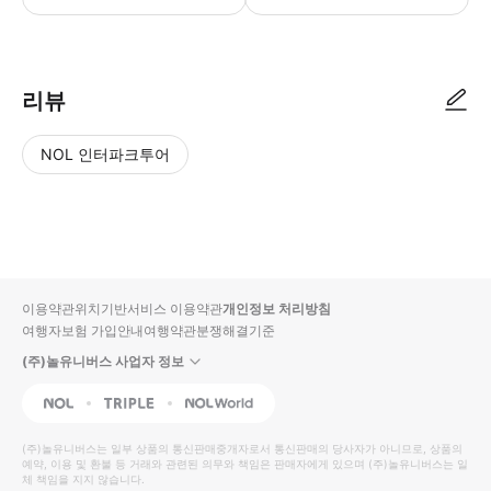
● 예약접수 후 확정이 되면 이용가능합니다. ● 바우처에 안내된 사용 방법
리뷰
NOL 인터파크투어
NOL
별
사
에서
점
진/
작성
높
동
된
은
영
리뷰
순
상
이용약관
위치기반서비스 이용약관
개인정보 처리방침
입니
여행자보험 가입안내
여행약관
분쟁해결기준
다.
(주)놀유니버스 사업자 정보
별
사
NOL
Triple
Interpark Global
점
진/
높
동
(주)놀유니버스
는 일부 상품의 통신판매중개자로서 통신판매의 당사자가 아니므로, 상품의
예약, 이용 및 환불 등 거래와 관련된 의무와 책임은 판매자에게 있으며
은
영
(주)놀유니버스
는 일
체 책임을 지지 않습니다.
순
상