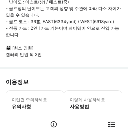
- 난이도 : 이스트(상) / 웨스트(중​)
- 골프장의 난이도는 고객의 성향 및 주관에 따라 다소 차이가
있을 수 있습니다.
- 골프 코스 : 36홀, EAST(6334yard) / WEST(6918yard)
- 전동 카트 : 2인 1카트 기본이며 페어웨이 안으로 진입 가능
합니다.
👨‍👩‍👦 [최소 인원]
갤러리 인원 외 2인
이용정보
📌 [주의 및 안내사항] • 티오프 시
이런건 주의하세요
이렇게 사용하세요
유의사항
사용방법