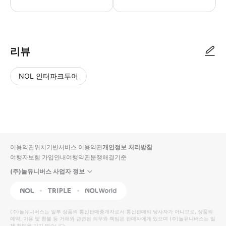
📞 [현지 고객센터 연락처] - 예약 확정 이후 사이판 현지 관련 문의는 카카
리뷰
NOL 인터파크투어
NOL
별
사
에서
점
진/
작성
높
동
된
은
영
리뷰
순
상
이용약관
위치기반서비스 이용약관
개인정보 처리방침
입니
여행자보험 가입안내
여행약관
분쟁해결기준
다.
(주)놀유니버스 사업자 정보
별
사
NOL
Triple
Interpark Global
점
진/
높
동
(주)놀유니버스
는 일부 상품의 통신판매중개자로서 통신판매의 당사자가 아니므로, 상품의
예약, 이용 및 환불 등 거래와 관련된 의무와 책임은 판매자에게 있으며
은
영
(주)놀유니버스
는 일
체 책임을 지지 않습니다.