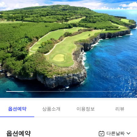
옵션예약
상품소개
이용정보
리뷰
옵션예약
다른날짜