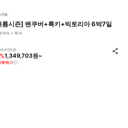
소가능
여름시즌] 밴쿠버+록키+빅토리아 6박7일
밴쿠버
투어
66,625
원
1,349,703원~
%
종혜택가