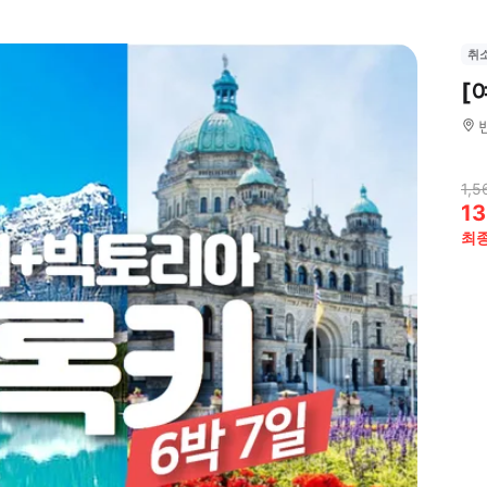
취
[
1,5
13
최