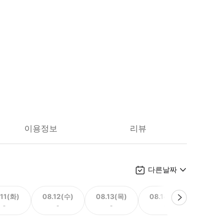
이용정보
리뷰
다른날짜
.11(화)
08.12(수)
08.13(목)
08.14(금)
08.
-
-
-
-