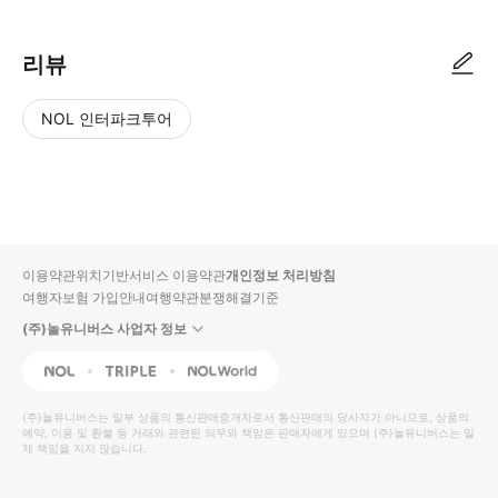
리뷰
NOL 인터파크투어
NOL
별
사
에서
점
진/
작성
높
동
된
은
영
리뷰
순
상
이용약관
위치기반서비스 이용약관
개인정보 처리방침
입니
여행자보험 가입안내
여행약관
분쟁해결기준
다.
(주)놀유니버스 사업자 정보
별
사
NOL
Triple
Interpark Global
점
진/
높
동
(주)놀유니버스
는 일부 상품의 통신판매중개자로서 통신판매의 당사자가 아니므로, 상품의
예약, 이용 및 환불 등 거래와 관련된 의무와 책임은 판매자에게 있으며
은
영
(주)놀유니버스
는 일
체 책임을 지지 않습니다.
순
상