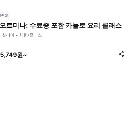
시확정
오르미나: 수료증 포함 카놀로 요리 클래스
시칠리아
체험/클래스
05,749원~