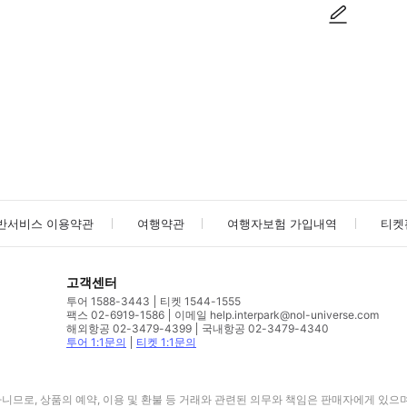
사진/동영상
사진/동영상
반서비스 이용약관
여행약관
여행자보험 가입내역
티켓
고객센터
투어 1588-3443
티켓 1544-1555
팩스 02-6919-1586
이메일 help.interpark@nol-universe.com
해외항공 02-3479-4399
국내항공 02-3479-4340
투어 1:1문의
티켓 1:1문의
므로, 상품의 예약, 이용 및 환불 등 거래와 관련된 의무와 책임은 판매자에게 있으