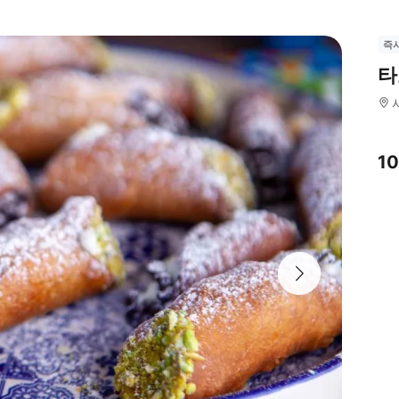
즉
타
1