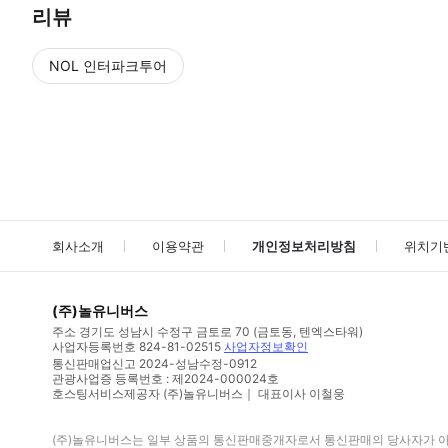
리뷰
NOL 인터파크투어
NOL
에서 작성된 리뷰 입니다.
별점 높은순
별점 높은순
회사소개
이용약관
개인정보처리방침
위치기
(주)놀유니버스
주소
경기도 성남시 수정구 금토로 70 (금토동, 텐엑스타워)
사업자등록번호
824-81-02515
사업자정보확인
통신판매업신고
2024-성남수정-0912
관광사업증 등록번호 : 제2024-000024호
호스팅서비스제공자 (주)놀유니버스｜ 대표이사 이철웅
(주)놀유니버스
는 일부 상품의 통신판매중개자로서 통신판매의 당사자가 아니