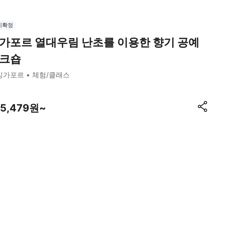
시확정
가포르 열대우림 난초를 이용한 향기 공예
크숍
싱가포르
체험/클래스
05,479원~