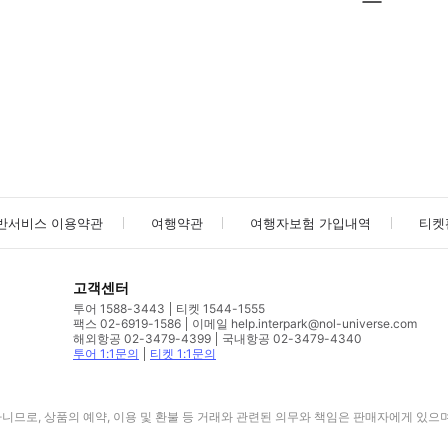
사진/동영상
사진/동영상
반서비스 이용약관
여행약관
여행자보험 가입내역
티켓
고객센터
투어 1588-3443
티켓 1544-1555
팩스 02-6919-1586
이메일 help.interpark@nol-universe.com
해외항공 02-3479-4399
국내항공 02-3479-4340
투어 1:1문의
티켓 1:1문의
므로, 상품의 예약, 이용 및 환불 등 거래와 관련된 의무와 책임은 판매자에게 있으