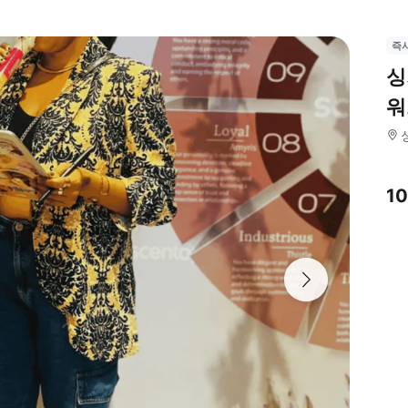
즉
싱
워
1