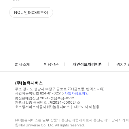
NOL 인터파크투어
NOL
에서 작성된 리뷰 입니다.
별점 높은순
별점 높은순
회사소개
이용약관
개인정보처리방침
위치기
(주)놀유니버스
주소
경기도 성남시 수정구 금토로 70 (금토동, 텐엑스타워)
사업자등록번호
824-81-02515
사업자정보확인
통신판매업신고
2024-성남수정-0912
관광사업증 등록번호 : 제2024-000024호
호스팅서비스제공자 (주)놀유니버스｜ 대표이사 이철웅
(주)놀유니버스
는 일부 상품의 통신판매중개자로서 통신판매의 당사자가 아니
ⓒ
Nol Universe Co
., Ltd. All rights reserved.