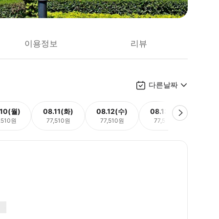
이용정보
리뷰
다른날짜
.10(월)
08.11(화)
08.12(수)
08.13(목)
08.
,510원
77,510원
77,510원
77,510원
77,