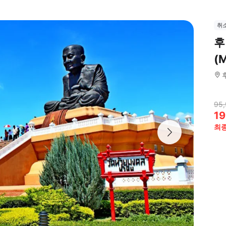
취
후
(
95
19
최