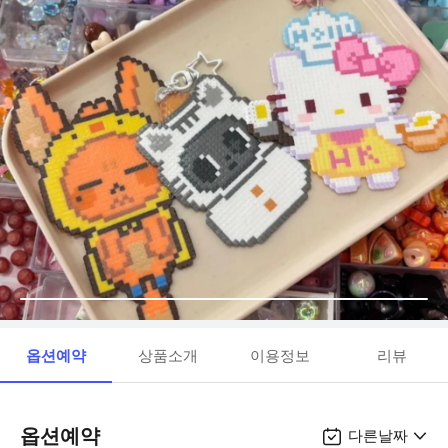
옵션예약
상품소개
이용정보
리뷰
옵션예약
다른날짜