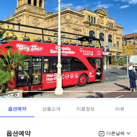
옵션예약
상품소개
이용정보
리뷰
옵션예약
다른날짜