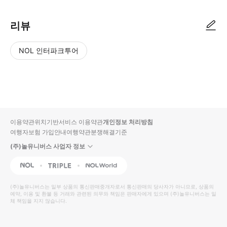
리뷰
NOL 인터파크투어
NOL
별
사
에서
점
진/
작성
높
동
된
은
영
리뷰
순
상
이용약관
위치기반서비스 이용약관
개인정보 처리방침
입니
여행자보험 가입안내
여행약관
분쟁해결기준
다.
(주)놀유니버스 사업자 정보
별
사
NOL
Triple
Interpark Global
점
진/
높
동
(주)놀유니버스
는 일부 상품의 통신판매중개자로서 통신판매의 당사자가 아니므로, 상품의
예약, 이용 및 환불 등 거래와 관련된 의무와 책임은 판매자에게 있으며
은
영
(주)놀유니버스
는 일
체 책임을 지지 않습니다.
순
상