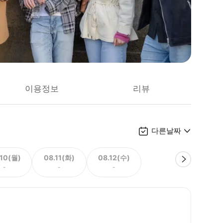
이용정보
리뷰
다른날짜
.10(월)
08.11(화)
08.12(수)
-
-
-