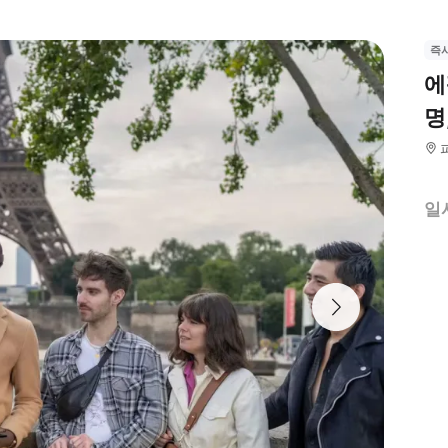
즉
에
명
일