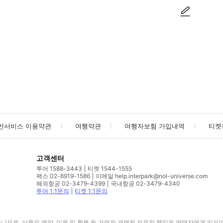
사진/동영상
사진/동영상
반서비스 이용약관
여행약관
여행자보험 가입내역
티켓
고객센터
투어 1588-3443
티켓 1544-1555
팩스 02-6919-1586
이메일 help.interpark@nol-universe.com
해외항공 02-3479-4399
국내항공 02-3479-4340
투어 1:1문의
티켓 1:1문의
므로, 상품의 예약, 이용 및 환불 등 거래와 관련된 의무와 책임은 판매자에게 있으