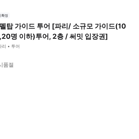
시확정
펠탑 가이드 투어 [파리/ 소규모 가이드(10
,20명 이하)투어, 2층 / 써밋 입장권]
파리
투어
시품절