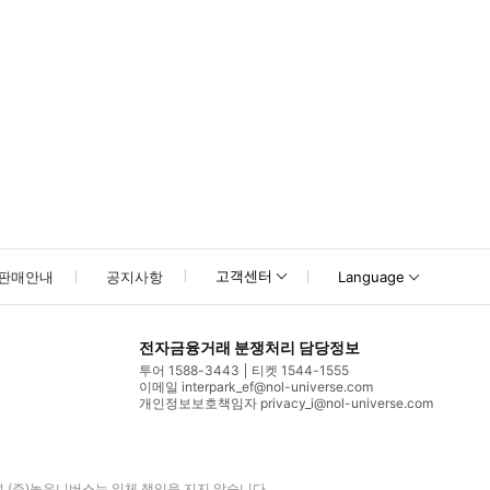
고객센터
판매안내
공지사항
Language
전자금융거래 분쟁처리 담당정보
투어 1588-3443
티켓 1544-1555
이메일 interpark_ef@nol-universe.com
개인정보보호책임자 privacy_i@nol-universe.com
며
(주)놀유니버스
는 일체 책임을 지지 않습니다.