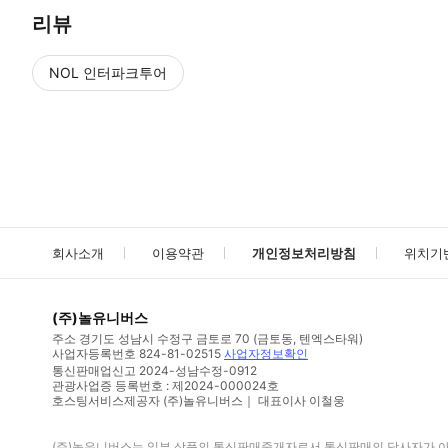
리뷰
NOL 인터파크투어
NOL
에서 작성된 리뷰 입니다.
별점 높은순
별점 높은순
회사소개
이용약관
개인정보처리방침
위치기
(주)놀유니버스
주소
경기도 성남시 수정구 금토로 70 (금토동, 텐엑스타워)
사업자등록번호
824-81-02515
사업자정보확인
통신판매업신고
2024-성남수정-0912
관광사업증 등록번호 : 제2024-000024호
호스팅서비스제공자 (주)놀유니버스｜ 대표이사 이철웅
(주)놀유니버스
는 일부 상품의 통신판매중개자로서 통신판매의 당사자가 아니