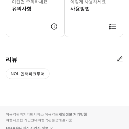
이런건 주의하세요
이렇게 사용하세요
유의사항
사용방법
예약 신청 후, 담당자가 확인하여 예약 진행을 합니다. 담당자가 예약 진행 
리뷰
NOL 인터파크투어
NOL
별
사
에서
점
진/
작성
높
동
된
은
영
리뷰
순
상
이용약관
위치기반서비스 이용약관
개인정보 처리방침
입니
여행자보험 가입안내
여행약관
분쟁해결기준
다.
(주)놀유니버스 사업자 정보