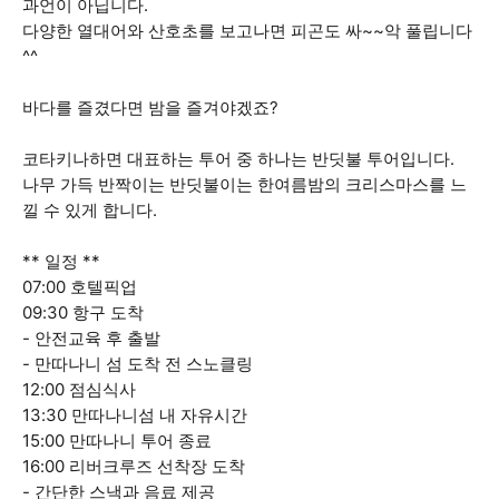
과언이 아닙니다.
다양한 열대어와 산호초를 보고나면 피곤도 싸~~악 풀립니다
^^
바다를 즐겼다면 밤을 즐겨야겠죠?
코타키나하면 대표하는 투어 중 하나는 반딧불 투어입니다.
나무 가득 반짝이는 반딧불이는 한여름밤의 크리스마스를 느
낄 수 있게 합니다.
** 일정 **
07:00 호텔픽업
09:30 항구 도착
- 안전교육 후 출발
- 만따나니 섬 도착 전 스노클링
12:00 점심식사
13:30 만따나니섬 내 자유시간
15:00 만따나니 투어 종료
16:00 리버크루즈 선착장 도착
- 간단한 스낵과 음료 제공