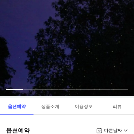
옵션예약
상품소개
이용정보
리뷰
옵션예약
다른날짜