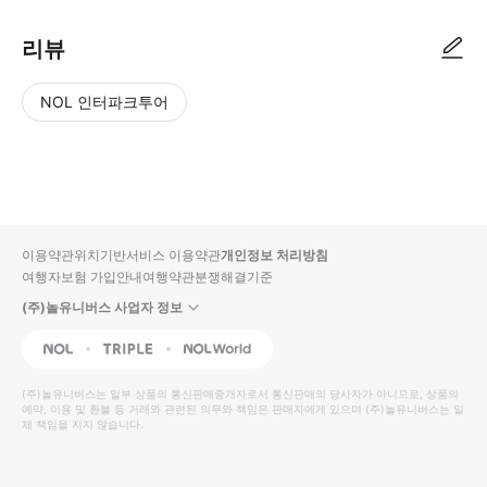
리뷰
NOL 인터파크투어
NOL
별
사
에서
점
진/
작성
높
동
된
은
영
리뷰
순
상
이용약관
위치기반서비스 이용약관
개인정보 처리방침
입니
여행자보험 가입안내
여행약관
분쟁해결기준
다.
(주)놀유니버스 사업자 정보
별
사
NOL
Triple
Interpark Global
점
진/
높
동
(주)놀유니버스
는 일부 상품의 통신판매중개자로서 통신판매의 당사자가 아니므로, 상품의
예약, 이용 및 환불 등 거래와 관련된 의무와 책임은 판매자에게 있으며
은
영
(주)놀유니버스
는 일
체 책임을 지지 않습니다.
순
상