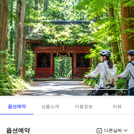
옵션예약
상품소개
이용정보
리뷰
옵션예약
다른날짜