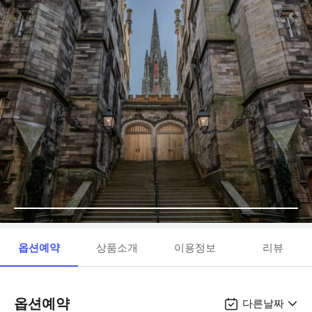
옵션예약
상품소개
이용정보
리뷰
옵션예약
다른날짜