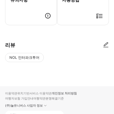
리뷰
NOL 인터파크투어
NOL
별
사
에서
점
진/
작성
높
동
된
은
영
리뷰
순
상
이용약관
위치기반서비스 이용약관
개인정보 처리방침
입니
여행자보험 가입안내
여행약관
분쟁해결기준
다.
(주)놀유니버스 사업자 정보
별
사