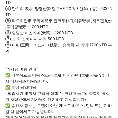
TD
④ 단수이 淡水, 양명산(더탑 THE TOP/초산草山 등) - 500 N
TD
⑤ 타오위안市,우라이烏來,린코우林口,예류野柳 ,지우펀九份
,루이팡瑞芳 - 1000 NTD
⑥ 양명산 티엔라이(天籟） 1200 NTD
⑦ 그 외 신베이시 지역 500 NTD
⑧ 이란(宜蘭） 자오시（礁溪） 승하차 시 각각 1700NTD 부
과
[기사님 미팅 안내]
✅ 기본적으로 미팅 장소는 호텔 이시라면 (호텔 건물 앞) 에
서 기사님과 미팅입니다.
✅ 투어 당일미팅
( 픽업시간 맞춰서 고객님 성함 쓴 환영판 들고or성함이 표식
된 차량앞에서 기사님이 대기하고 계실겁니다)
✅ 승하차 장소는 호텔이 아닌 게스트 하우스, 민박 또는 지하
철 역 앞에서도 가능합니다.
민박/에어엔비/층이 분산된 레지던스등을 이용하시는 경우 주