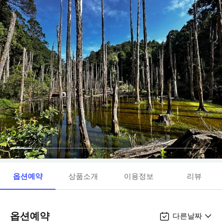
옵션예약
상품소개
이용정보
리뷰
옵션예약
다른날짜