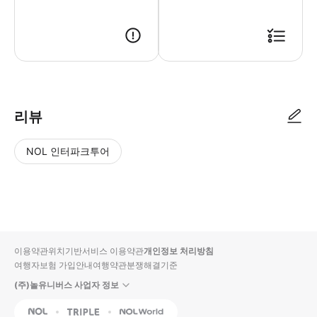
투어당일날 기사님과 미팅시, 본인임을 확인할 서류(바우처 또는 예약확인
리뷰
NOL 인터파크투어
NOL
별
사
에서
점
진/
작성
높
동
된
은
영
리뷰
순
상
이용약관
위치기반서비스 이용약관
개인정보 처리방침
입니
여행자보험 가입안내
여행약관
분쟁해결기준
다.
(주)놀유니버스 사업자 정보
별
사
NOL
Triple
Interpark Global