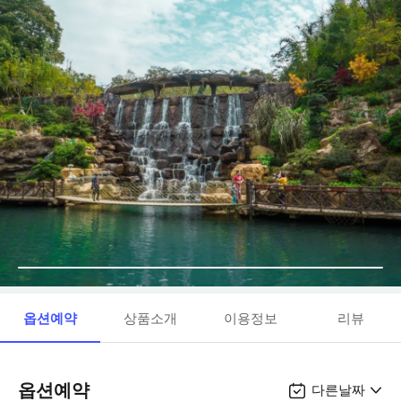
옵션예약
상품소개
이용정보
리뷰
옵션예약
다른날짜