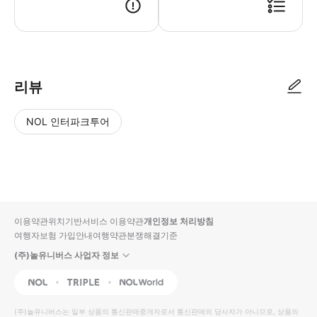
리뷰
NOL 인터파크투어
NOL
별
사
에서
점
진/
작성
높
동
된
은
영
리뷰
순
상
이용약관
위치기반서비스 이용약관
개인정보 처리방침
입니
여행자보험 가입안내
여행약관
분쟁해결기준
다.
(주)놀유니버스 사업자 정보
별
사
NOL
Triple
Interpark Global
점
진/
높
동
(주)놀유니버스
는 일부 상품의 통신판매중개자로서 통신판매의 당사자가 아니므로, 상품의