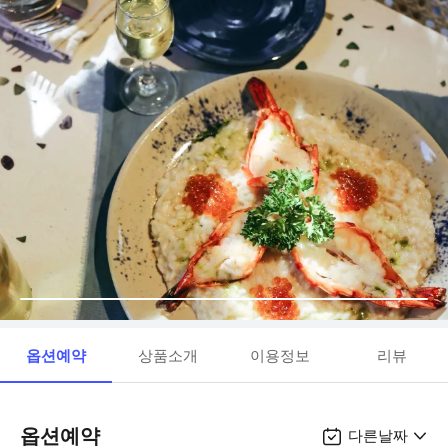
옵션예약
상품소개
이용정보
리뷰
옵션예약
다른날짜