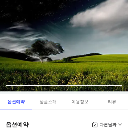
옵션예약
상품소개
이용정보
리뷰
옵션예약
다른날짜