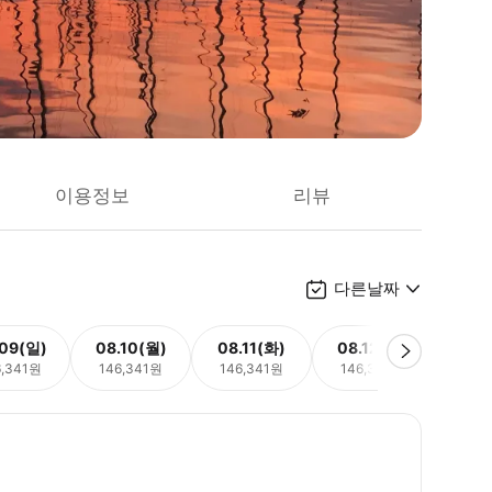
이용정보
리뷰
다른날짜
.09(일)
08.10(월)
08.11(화)
08.12(수)
08.
6,341원
146,341원
146,341원
146,341원
146