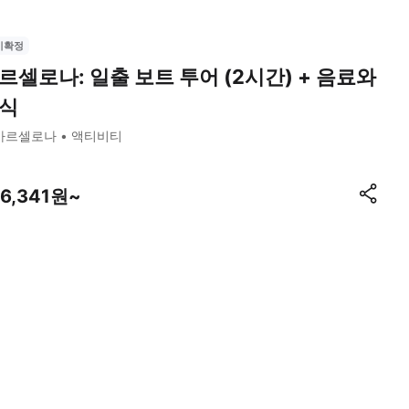
시확정
르셀로나: 일출 보트 투어 (2시간) + 음료와
식
바르셀로나
액티비티
46,341원~