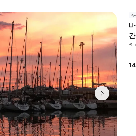
즉
바
간
1