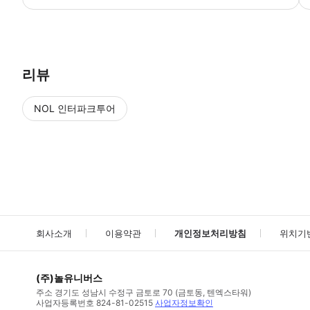
▶ 사용방법 * 집합 장소의 직원에게 스마트폰 티켓을 보여주세요. * 출
리뷰
NOL 인터파크투어
NOL
에서 작성된 리뷰 입니다.
별점 높은순
별점 높은순
회사소개
이용약관
개인정보처리방침
위치기
(주)놀유니버스
주소
경기도 성남시 수정구 금토로 70 (금토동, 텐엑스타워)
사업자등록번호
824-81-02515
사업자정보확인