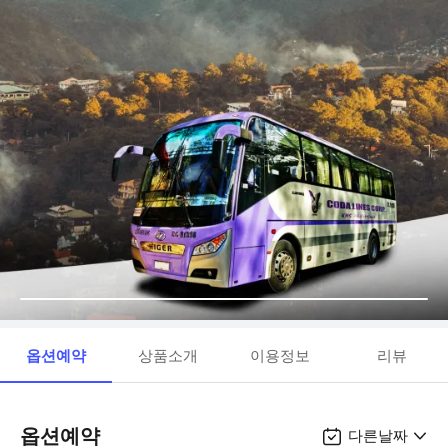
옵션예약
상품소개
이용정보
리뷰
옵션예약
다른날짜