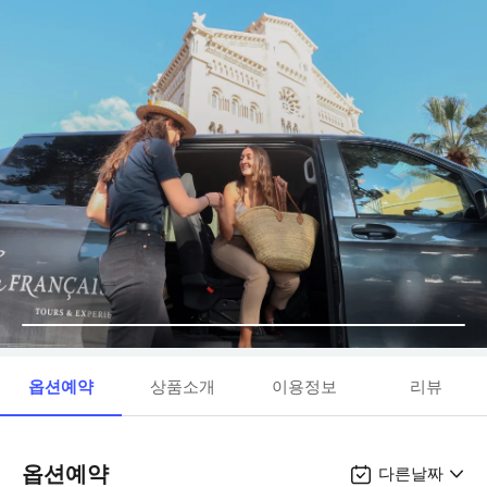
옵션예약
상품소개
이용정보
리뷰
옵션예약
다른날짜