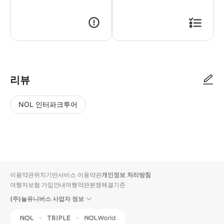
리뷰
NOL 인터파크투어
NOL
별
사
에서
점
진/
작성
높
동
된
은
영
리뷰
순
상
이용약관
위치기반서비스 이용약관
개인정보 처리방침
입니
여행자보험 가입안내
여행약관
분쟁해결기준
다.
(주)놀유니버스 사업자 정보
별
사
NOL
Triple
Interpark Global