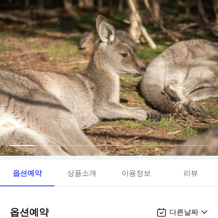
옵션예약
상품소개
이용정보
리뷰
옵션예약
다른날짜