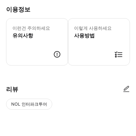
이용정보
▶ 꼭 알아두세요 * 꽤 많은 양의 보행
이런건 주의하세요
이렇게 사용하세요
유의사항
사용방법
▶ 사용방법 * 스마트폰 티켓을 가이드에게 보여주세요. 가이드는 쉽게 알아볼
리뷰
NOL 인터파크투어
NOL
별
사
에서
점
진/
작성
높
동