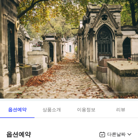
옵션예약
상품소개
이용정보
리뷰
옵션예약
다른날짜