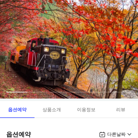
옵션예약
상품소개
이용정보
리뷰
옵션예약
다른날짜