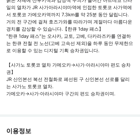
붉은 차체에 산부키색과 검정색 무늬가 들어간 아르데코 스타
일의 열차가 JR 사가아라시야마역에 인접한 토롯코 사가역에
서 토롯코 가메오카역까지 7.3km를 약 25분 동안 달립니다.
거의 전 구간에 걸쳐 호즈가와를 따라가며 계절마다 아름다운
경치를 감상할 수 있습니다.【한큐 1day 패스】
"한큐 1day 패스"는 오사카, 교토, 고베, 다카라즈카를 연결하
는 한큐 전철 전 노선(고베 고속선 제외)을 하루 동안 무제한으
로 이용할 수 있는 디지털 기획 승차권입니다.
【사가노 토롯코 열차 가메오카→사가·아라시야마 편도 승차
권】
JR 산인본선 복선 전철화로 폐선된 구 산인본선 선로를 달리
는 사가노 토롯코 열차.
가메오카→사가·아라시야마 구간의 편도 승차권이며.
이용정보