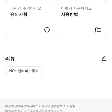
▶ 영업 정보 * 1월 ~ 12월 * 01
▶ 이용 제한 사항 * [한큐 1day 
이런건 주의하세요
이렇게 사용하세요
▶ 준비물 * 꼭 준비해야하는 것 바우
유의사항
사용방법
▶ 바우처 예약 확정 후 바우처가 발급이 되었는지 확인해주세요. 사용 가능
리뷰
NOL 인터파크투어
NOL
별
사
에서
점
진/
작성
높
동
된
은
영
리뷰
순
상
이용약관
위치기반서비스 이용약관
개인정보 처리방침
입니
여행자보험 가입안내
여행약관
분쟁해결기준