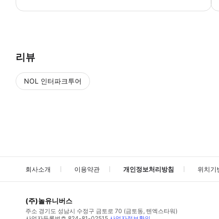
● 예약접수 후 확정이 되면 이용가능합니다. ● 바우처에 안내된 사용 
리뷰
NOL 인터파크투어
NOL
에서 작성된 리뷰 입니다.
별점 높은순
별점 높은순
회사소개
이용약관
개인정보처리방침
위치기
(주)놀유니버스
주소
경기도 성남시 수정구 금토로 70 (금토동, 텐엑스타워)
사업자등록번호
824-81-02515
사업자정보확인