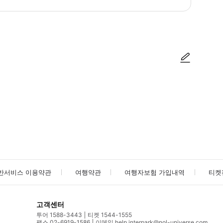
방법을 확인한 후 이용해 주시기 바랍니다. ● 48시간 이내에 바우처를 받지 
사진/동영상
사진/동영상
반서비스 이용약관
여행약관
여행자보험 가입내역
티켓
고객센터
투어 1588-3443
티켓 1544-1555
팩스 02-6919-1586
이메일 help.interpark@nol-universe.com