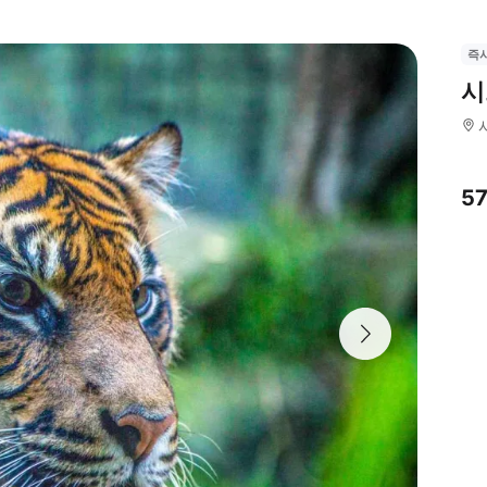
즉
시
5