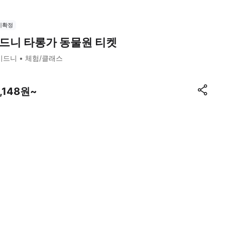
시확정
드니 타롱가 동물원 티켓
시드니
체험/클래스
7,148원~