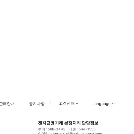
못하신 경우 고객센터로 문의해 주시기 바랍니다.
고객센터
판매안내
공지사항
Language
전자금융거래 분쟁처리 담당정보
투어 1588-3443
티켓 1544-1555
이메일 interpark_ef@nol-universe.com