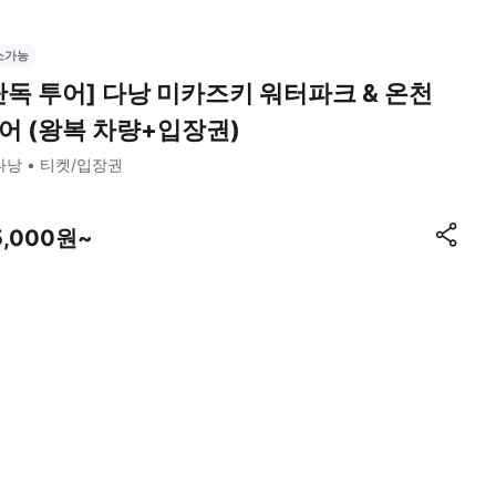
소가능
단독 투어] 다낭 미카즈키 워터파크 & 온천
어 (왕복 차량+입장권)
다낭
티켓/입장권
5,000원~