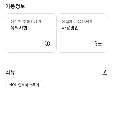
이용정보
어린이 규정 -3세 미만 어린이는 무료입
이런건 주의하세요
이렇게 사용하세요
유의사항
사용방법
리뷰
NOL 인터파크투어
NOL
별
사
에서
점
진/
작성
높
동
된