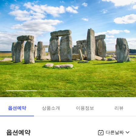
옵션예약
상품소개
이용정보
리뷰
옵션예약
다른날짜