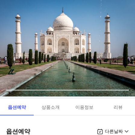
옵션예약
상품소개
이용정보
리뷰
옵션예약
다른날짜