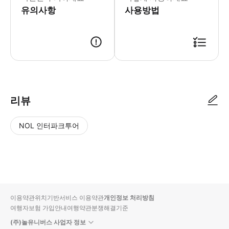
유의사항
사용방법
리뷰
NOL 인터파크투어
NOL
별
사
에서
점
진/
작성
높
동
된
은
영
리뷰
순
상
이용약관
위치기반서비스 이용약관
개인정보 처리방침
입니
여행자보험 가입안내
여행약관
분쟁해결기준
다.
(주)놀유니버스 사업자 정보