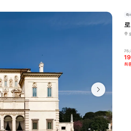
즉
로
75,
19
최