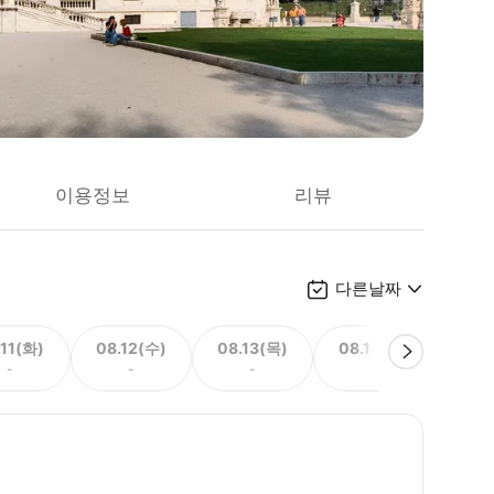
이용정보
리뷰
다른날짜
.11(화)
08.12(수)
08.13(목)
08.14(금)
08.
-
-
-
-