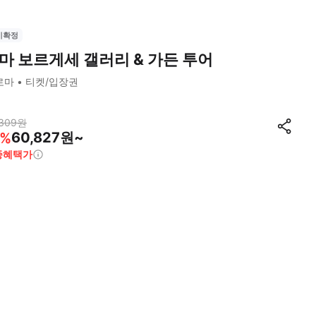
시확정
마 보르게세 갤러리 & 가든 투어
로마
티켓/입장권
309
원
60,827원~
%
종혜택가