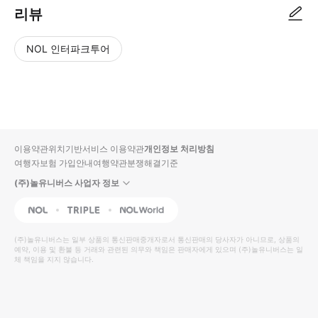
리뷰
NOL 인터파크투어
NOL
별
사
에서
점
진/
작성
높
동
된
은
영
리뷰
순
상
이용약관
위치기반서비스 이용약관
개인정보 처리방침
입니
여행자보험 가입안내
여행약관
분쟁해결기준
다.
(주)놀유니버스 사업자 정보
별
사
NOL
Triple
Interpark Global
점
진/
높
동
(주)놀유니버스
는 일부 상품의 통신판매중개자로서 통신판매의 당사자가 아니므로, 상품의
예약, 이용 및 환불 등 거래와 관련된 의무와 책임은 판매자에게 있으며
은
영
(주)놀유니버스
는 일
체 책임을 지지 않습니다.
순
상