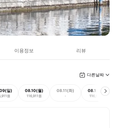
이용정보
리뷰
다른날짜
.09(일)
08.10(월)
08.11(화)
08.12(수)
08.
6,911원
116,911원
-
116,911원
116