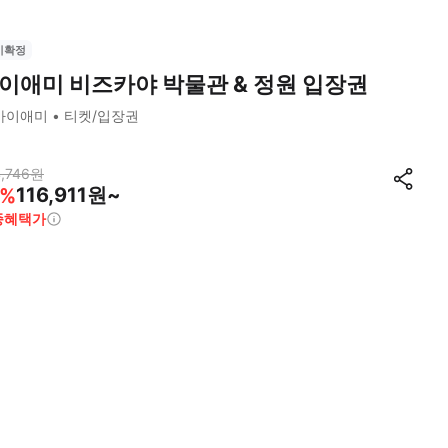
시확정
이애미 비즈카야 박물관 & 정원 입장권
마이애미
티켓/입장권
,746
원
116,911원~
%
종혜택가