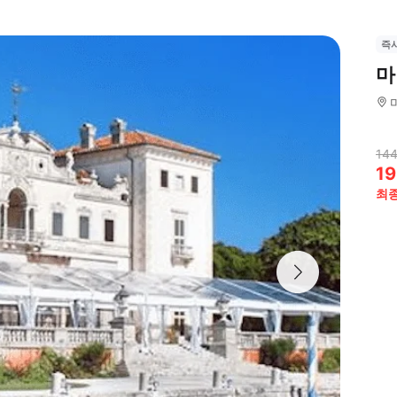
즉
마
144
19
최