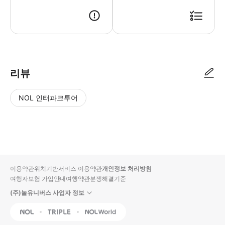
● 예약접수 후 확정이 되면 이용가능합니다. ● 바우처에 안내된 사용 방법
리뷰
NOL 인터파크투어
NOL
별
사
에서
점
진/
작성
높
동
된
은
영
리뷰
순
상
이용약관
위치기반서비스 이용약관
개인정보 처리방침
입니
여행자보험 가입안내
여행약관
분쟁해결기준
다.
(주)놀유니버스 사업자 정보
별
사
NOL
Triple
Interpark Global
점
진/