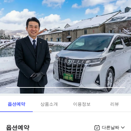
옵션예약
상품소개
이용정보
리뷰
옵션예약
다른날짜