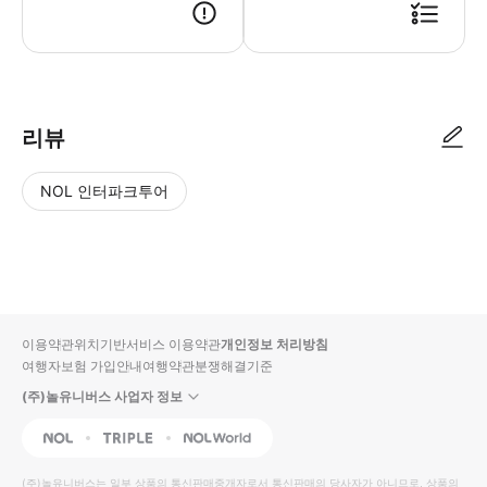
🚗 픽업 안내 - 공항 픽업 : 공항 도착 시 직원이 대표 예약자 영문 성
리뷰
NOL 인터파크투어
NOL
별
사
에서
점
진/
작성
높
동
된
은
영
리뷰
순
상
이용약관
위치기반서비스 이용약관
개인정보 처리방침
입니
여행자보험 가입안내
여행약관
분쟁해결기준
다.
(주)놀유니버스 사업자 정보
별
사
NOL
Triple
Interpark Global
점
진/
높
동
(주)놀유니버스
는 일부 상품의 통신판매중개자로서 통신판매의 당사자가 아니므로, 상품의