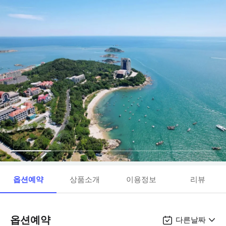
옵션예약
상품소개
이용정보
리뷰
옵션예약
다른날짜