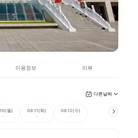
이용정보
리뷰
다른날짜
.10(월)
08.11(화)
08.12(수)
-
-
-