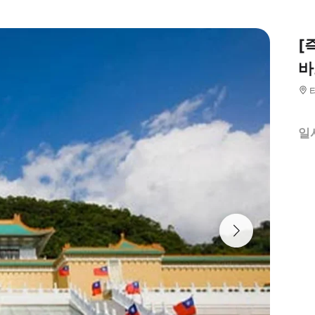
[
바
일