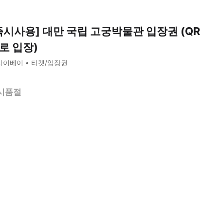
즉시사용] 대만 국립 고궁박물관 입장권 (QR
로 입장)
타이베이
티켓/입장권
시품절