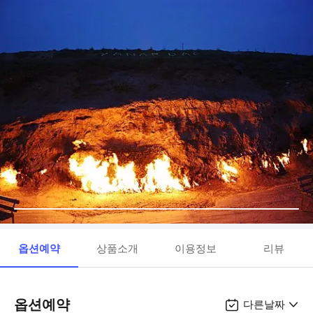
옵션예약
상품소개
이용정보
리뷰
옵션예약
다른날짜