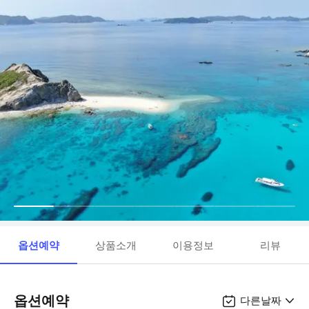
옵션예약
상품소개
이용정보
리뷰
옵션예약
다른날짜