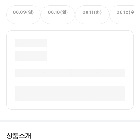
08.09(일)
08.10(월)
08.11(화)
08.12(수)
-
-
-
-
상품소개