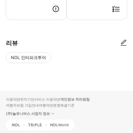
리뷰
NOL 인터파크투어
NOL
별
사
에서
점
진/
작성
높
동
된
은
영
리뷰
순
상
이용약관
위치기반서비스 이용약관
개인정보 처리방침
입니
여행자보험 가입안내
여행약관
분쟁해결기준
다.
(주)놀유니버스 사업자 정보
별
사
NOL
Triple
Interpark Global
점
진/