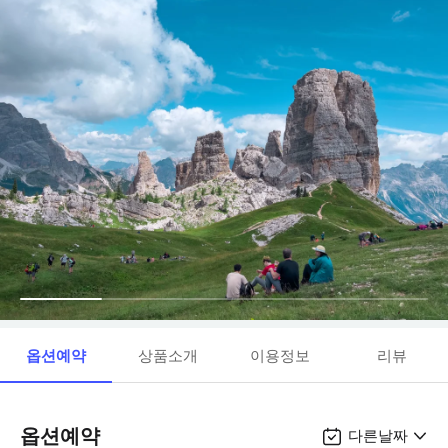
옵션예약
상품소개
이용정보
리뷰
옵션예약
다른날짜