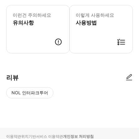
🅾️ 포함사항 - 한국어 가이드 - 간
이런건 주의하세요
이렇게 사용하세요
유의사항
사용방법
📢 투어 정보 ･ 만나는 시간 : 07시 20분 ･ 만나는 장소 : 베네치아 메
리뷰
NOL 인터파크투어
NOL
별
사
에서
점
진/
작성
높
동
된
은
영
리뷰
순
상
이용약관
위치기반서비스 이용약관
개인정보 처리방침
입니