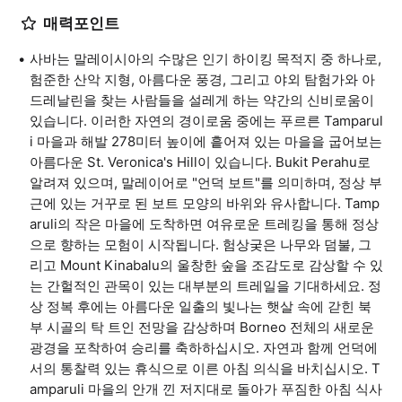
매력포인트
사바는 말레이시아의 수많은 인기 하이킹 목적지 중 하나로,
험준한 산악 지형, 아름다운 풍경, 그리고 야외 탐험가와 아
드레날린을 찾는 사람들을 설레게 하는 약간의 신비로움이
있습니다. 이러한 자연의 경이로움 중에는 푸르른 Tamparul
i 마을과 해발 278미터 높이에 흩어져 있는 마을을 굽어보는
아름다운 St. Veronica's Hill이 있습니다. Bukit Perahu로
알려져 있으며, 말레이어로 "언덕 보트"를 의미하며, 정상 부
근에 있는 거꾸로 된 보트 모양의 바위와 유사합니다. Tamp
aruli의 작은 마을에 도착하면 여유로운 트레킹을 통해 정상
으로 향하는 모험이 시작됩니다. 험상궂은 나무와 덤불, 그
리고 Mount Kinabalu의 울창한 숲을 조감도로 감상할 수 있
는 간헐적인 관목이 있는 대부분의 트레일을 기대하세요. 정
상 정복 후에는 아름다운 일출의 빛나는 햇살 속에 갇힌 북
부 시골의 탁 트인 전망을 감상하며 Borneo 전체의 새로운
광경을 포착하여 승리를 축하하십시오. 자연과 함께 언덕에
서의 통찰력 있는 휴식으로 이른 아침 의식을 바치십시오. T
amparuli 마을의 안개 낀 저지대로 돌아가 푸짐한 아침 식사