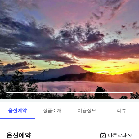
옵션예약
상품소개
이용정보
리뷰
옵션예약
다른날짜