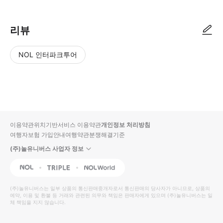
리뷰
NOL 인터파크투어
NOL
별
사
에서
점
진/
작성
높
동
된
은
영
리뷰
순
상
이용약관
위치기반서비스 이용약관
개인정보 처리방침
입니
여행자보험 가입안내
여행약관
분쟁해결기준
다.
(주)놀유니버스 사업자 정보
별
사
NOL
Triple
Interpark Global
점
진/
높
동
(주)놀유니버스
는 일부 상품의 통신판매중개자로서 통신판매의 당사자가 아니므로, 상품의
예약, 이용 및 환불 등 거래와 관련된 의무와 책임은 판매자에게 있으며
은
영
(주)놀유니버스
는 일
체 책임을 지지 않습니다.
순
상