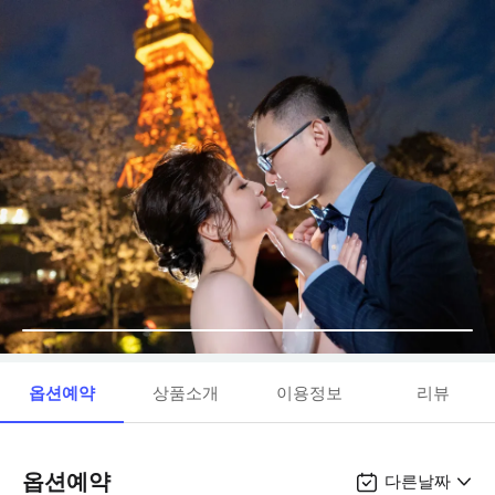
옵션예약
상품소개
이용정보
리뷰
옵션예약
다른날짜