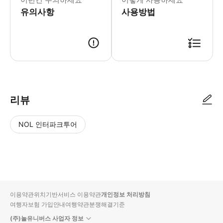
유의사항
사용방법
리뷰
NOL 인터파크투어
NOL
별
사
에서
점
진/
작성
높
동
된
은
영
리뷰
순
상
이용약관
위치기반서비스 이용약관
개인정보 처리방침
입니
여행자보험 가입안내
여행약관
분쟁해결기준
다.
(주)놀유니버스 사업자 정보